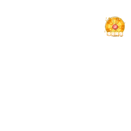
他的传闻虽然引发了一些担忧，但通过官方确认，他
并未受到任何惩罚，这无疑是对他职业生涯的一次重
大利好。
此外，该事件也提醒其他年轻球员要树立正确价值观
念，不断提升自我要求，以免因小失大。在这个竞争
激烈的环境中，每一个决定都可能对未来产生深远影
响，因此保持清醒和专业化非常关键。
3、如何保持良好的竞技状态
对于一名职业运动员而言，保持良好的竞技状态是成
功的重要基础。文班亚马深知这一点，因此在训练和
比赛期间始终坚持高标准、高要求。他每天都会进行
体能训练和技能提升，以确保自己的身体状况处于最
佳水平。