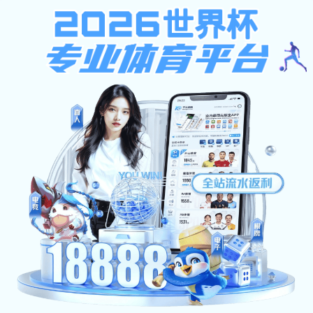
立即注册
球盟会首页入口
官网 ·
权威体育数据平台
球盟会首页入口 OFFICIAL WEBSITE
自2022年创立以来，
球盟会首页入口
致力于为用户提
供包括NBA、英超、欧洲杯、LPL在内的热门赛事直播
与数据服务，广受用户信赖。
立即下载球盟会首页入口APP