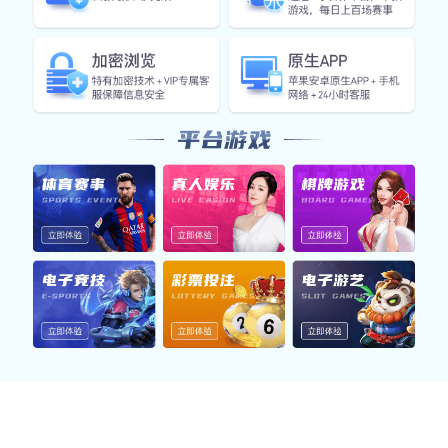
随着最近加盟某知名NBA球队后，他逐渐适应了联盟
节奏，并展示出了巨大的潜力。球队对于他的期待也
越来越高，希望他能尽快成长为明星球员。因此，在
这样的背景下，保持良好的参赛状态显得尤为重要。
2、NBA相关规定与潜在影响
NBA作为全球最高水平的篮球联赛，有着严格而完善
的规章制度。关于禁赛和罚款的问题，一直以来都是
联盟管理的重要内容。根据联盟规定，如果球员违反
了相应条款，例如使用兴奋剂或参与不当行为，都有
可能面临禁赛或罚款处罚。
然而，对于像文班亚马这样优秀的新秀来说，他必须
时刻注意自己的言行，以免触犯联盟规则。近期有关