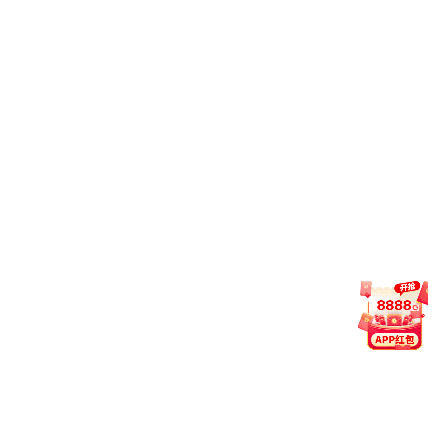
除了常规训练外，他还注重饮食和作息规律。在营养
方面，他选择富含蛋白质和维生素的食物，以促进肌
肉恢复与增长。同时，他也会进行心理调节，通过冥
想等方式减轻压力，从而更好地应对比赛带来的挑
战。
另外，与教练团队密切合作也是他保持状态的重要因
素之一。他时常向教练请教技战术问题，并希望通过
反馈不断改进自身表现。这种积极主动的态度不仅有
助于提高个人能力，也能增强与队友之间的默契配
合，为球队贡献更大的力量。
4、展望新赛季表现及贡献
随着新赛季即将到来，文班亚马被寄予厚望。他已明
确表示将继续全力以赴投入到比赛中，希望能够用实